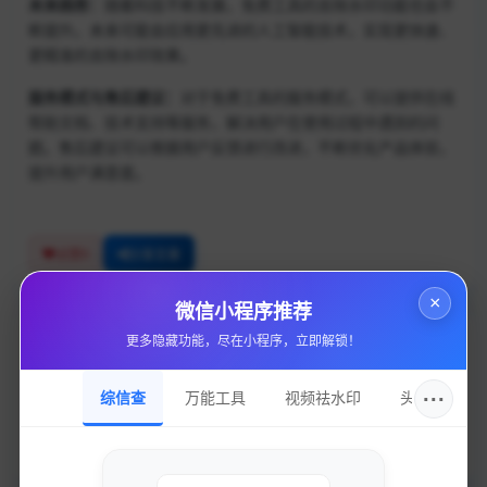
未来趋势：
随着科技不断发展，免费工具的去除水印功能也会不
断提升。未来可能会应用更先进的人工智能技术，实现更快速、
更精准的去除水印效果。
服务模式与售后建议：
对于免费工具的服务模式，可以提供在线
帮助文档、技术支持等服务，解决用户在使用过程中遇到的问
题。售后建议可以根据用户反馈进行改进，不断优化产品体验，
提升用户满意度。
0
点赞
分享文章
×
微信小程序推荐
更多隐藏功能，尽在小程序，立即解锁！
上一篇
10款专业去水印工具推荐，轻松解决水印问题！
···
综信查
万能工具
视频祛水印
头像圈
下一篇
三角洲行动手游辅助免费下载-透视自瞄物资显示