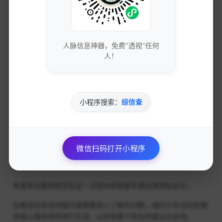
2. 理性对待解析结果：命理解析是参考工具，不能完全依赖，重
要的是结合自身情况做出合理的判断。
3. 科学看待：虽然命理学具备一定的文化底蕴，但应保持科学态
度，避免迷信。
人脉信息神器，免费"透视"任何
人！
4. 及时咨询专家：在感情与婚姻问题上若有疑惑，及时寻求专业
心理咨询师或命理师的意见，更能有效解决问题。
结语。
小程序搜索：
综信查
探索命盘，了解夫妻宫，不仅能让我们对自己的感情和婚姻有更
深的洞悉，更能帮助我们创造更美好的生活。
http://www.quan
yizhijia.cn/cvjvge.html
微信扫码打开小程序
通过便捷的工具和专业的服务，任何人都能够踏上这一神秘的命
理之旅。
希望本文能帮助您在这一过程中获得更丰富的体验和启示。
如果您还有任何疑问或需要深入了解的问题，随时与专业的命理
师或心理咨询师进行交流，以获得更个性化的建议与支持。