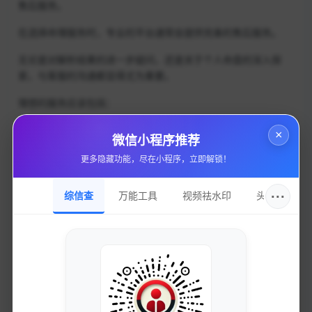
售后服务。
在选择命理服务时，专业的平台通常会提供完善的售后服务。
无论是对解析结果的进一步疑问，还是关于个人命盘的深入探
索，与客服的沟通都显得尤为重要。
理想的服务应该包括：
- 专家咨询：有经验的命理师进行一对一的深入解读。
×
微信小程序推荐
- 定期更新：命理与时运息息相关，定期更新的分析可以帮助用
更多隐藏功能，尽在小程序，立即解锁！
户更好地把握人生节点。
···
综信查
万能工具
视频祛水印
头像圈
- 资源分享：提供相关书籍、音频课程和在线研讨会，以扩展用
户的知识。
注意事项及安全提示。
1. 信息保密：在注册或输入任何个人信息时，要选择信誉优良的
平台，确保个人信息的安全。