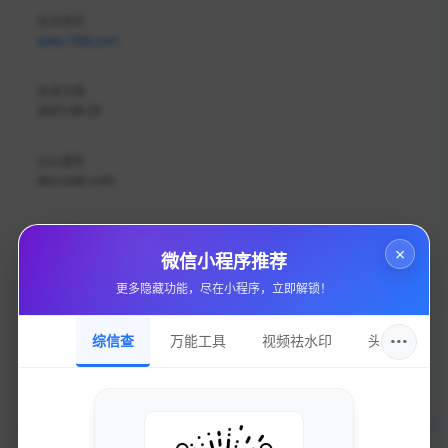
站点域名
www.1kkk.com
收录日期
2025-08-29
DNS服务
dns.raidc.com
持有邮箱
隐私保护
×
微信小程序推荐
更多隐藏功能，尽在小程序，立即解锁！
持有名称
隐私保护
···
综信查
万能工具
视频祛水印
头像圈
域名注册
ename technology co., ltd.