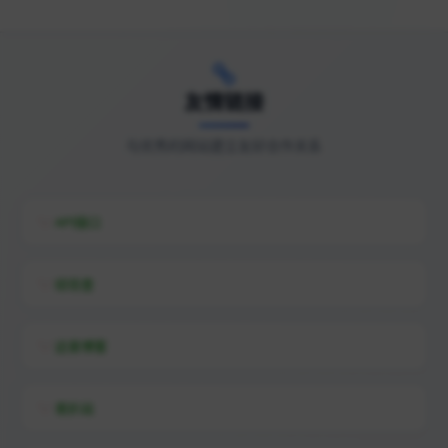
九酷音乐网|流行歌曲|经典歌曲|mp3音乐歌曲免费下载在线听
最新高清电影、电视剧免费观看 - 农民影视
友情链接
与优秀的网站建立友好合作关系
穿越西元3000后漫画 斗罗大陆漫画 斗破苍穹漫画 漫画大全 看漫网 看漫画
芒果TV-天生青春
API接口
蜂鸟影院-最好看的电视剧、高清电影VIP影视资源免费在线观看
综信查
远昔博客
易扒站