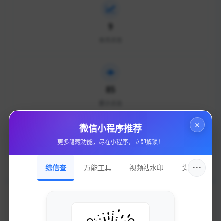
9
本月点击
85
累计点击
×
微信小程序推荐
更多隐藏功能，尽在小程序，立即解锁！
站点星级
···
综信查
万能工具
视频祛水印
头像圈
详细信息