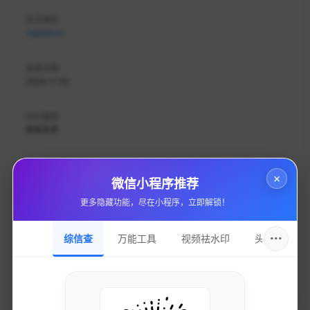
站点域名
1panel.cn
收录日期
2024-11-02
DNS服务
获取失败
持有邮箱
×
获取失败
微信小程序推荐
更多隐藏功能，尽在小程序，立即解锁！
持有名称
获取失败
···
综信查
万能工具
视频祛水印
头像圈
域名注册
获取失败