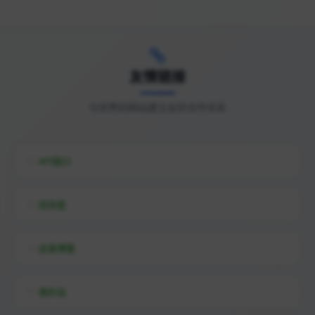
领先的云服务器-高防服务器-国外服务器-虚拟主机-云计算服务商 -特网科技
AWS 云服务-专业的大数据和云计算服务以及云解决方案提供商
友情链接
与优秀的网站建立友好合作关系
羽山数据 - KYC身份核验 - KYB企业数字化 - KYE人力背调
高防CDN_高防服务器_云服务器_香港服务器租用 - 酷盾
API接口
百度智能云-云智一体深入产业
综信查
免备案云_海外云_阿里云国际站_AWS-One cloud
远昔博客
易扒站