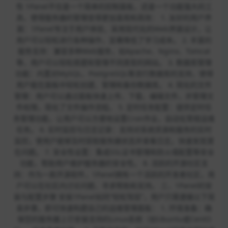
性 1Panel不仅是一个简单的控制面板，还是一个功能强大的工
具，使得服务器的管理变得更加直观和高效： 1. 友好的用户界
面：1Panel专注于用户体验，采用现代化的Web界面设计，让
用户可以轻松进行各种操作，显著降低了学习成本。 2. 丰富的
服务支持：兼容多种Web服务，如Apache、Nginx、Tomcat
等，用户可以轻松搭建和管理不同类型的网站。 3. 数据库管理
功能：内置对MySQL、PostgreSQL等流行数据库的支持，使得
用户能在面板中轻松创建、管理和备份数据库。 4. 简化的文件
管理：用户可以通过面板快速上传、下载、编辑文件，并管理文
件权限，简化了文件操作流程。 5. 定时任务配置：提供定时任
务管理功能，让用户可以方便地设置Cron作业，自动化常规运维
任务。 6. 实时监控与日志记录：支持对系统资源和服务的实时
监控，使用户能够及时获取服务器状态并查看日志，快速发现潜
在问题。 7. 安全性设置：集成SSL证书管理和防火墙配置等安全
功能，帮助用户维护服务器的安全性。 8. 活跃的开源社区支
持：作为一款开源软件，1Panel拥有一个活跃的开发者社区，用
户可以在社区内讨论问题、寻求帮助和支持。 三、1Panel的安
装与配置步骤 安装1Panel如同“轻松驾驭”，用户只需遵循以下简
易步骤，即可快速构建自己的运维管理面板： 1. 环境准备：确
保您的服务器上已安装支持的Linux系统（如Ubuntu或CentO