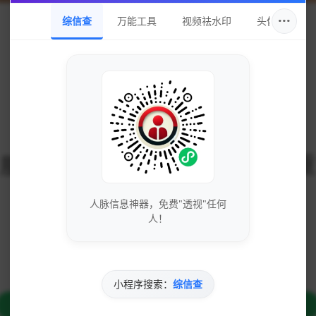
···
综信查
万能工具
视频祛水印
头像圈
@qq.c
持有名称
廖海燕
域名注册
昆明
om
免费下载优质的营销工具和
参与专业的网络营销
资源
区
人脉信息神器，免费"透视"任何
独家资源库，价值数万元
与行业专家面对面交流
人！
个性化的网站优化建议和专
专属技术支持和问题
小程序搜索：
综信查
业指导
务
一对一专业咨询服务
24小时在线响应