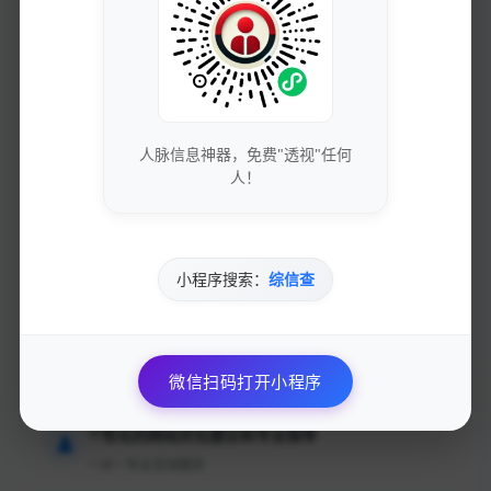
获取最新的SEO优化技巧和策略
专业团队实时更新行业动态
免费下载优质的营销工具和资源
人脉信息神器，免费"透视"任何
独家资源库，价值数万元
人！
参与专业的网络营销交流社区
与行业专家面对面交流
小程序搜索：
综信查
优先获得新功能测试资格和反馈渠道
影响产品发展方向
微信扫码打开小程序
个性化的网站优化建议和专业指导
一对一专业咨询服务