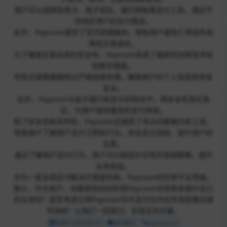
用户可以选择信用卡、电子钱包、银行转账等支付工具，满足不
同地区用户的支付需求。
此外，Payssion提供了货币转换服务，帮助用户避免汇率损失和
降低交易成本。
为了确保交易信息的安全性，Payssion采用了最新的加密技术和
防欺诈措施。
所有交易数据都经过严格加密处理，确保用户的个人信息和资金
安全。
此外，Payssion与各大银行和支付机构合作，将安全性放在首
位，为用户提供最佳的支付体验。
除了安全性和多样性，Payssion还提供了专业的数据分析工具，
帮助商户了解用户支付习惯和行为，优化支付流程，提升用户转
化率。
通过了解用户支付行为，商户可以制定针对性的营销策略，提升
业务效益。
作为一家全球支付解决方案提供商，Payssion的优势不言而喻。
那么，作为商户，你能想到如何利用Payssion的优势来提升自己
的业务吗？是否考虑过将Payssion作为支付合作伙伴来拓展全球
市场呢？让我们一起探讨，实现互利共赢。
收录于 2025-06-25
支付接口
payssion.cn