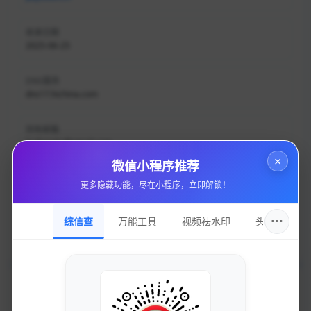
收录日期
2025-06-25
DNS服务
dns17.hichina.com
持有邮箱
liudong4u@gmail.com
×
微信小程序推荐
持有名称
更多隐藏功能，尽在小程序，立即解锁！
刘冬
···
综信查
万能工具
视频祛水印
头像圈
域名注册
阿里云计算有限公司（万网）
加入的好处